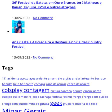
36º Festival da Batata, em Ouro Branco, terá Matheus e
Kauan, Biquini, KVSH e outras atrações
13/09/2022
-
No Comment
Ana Castela A Boiadeira,é destaque no Caldas Country
Festival
13/09/2022
-
No Comment
Tags
111
acidente
agosto
agua ardente
amamrelo
argilas
arraial
artesanto
barroco
bebidas
belo horizonte
cachaça
cana de açúcar
cedro de abaete
colsplay
contagem
cultura coreana
disputa
emancipação
estaçao
estilo mineiro
expo cachaça
fantasia
festival
frango
Frango com quiabo
geek
Frango com quiabo mineiro
garapa
grupiara
historia
ipê roxo
Minas Gerais