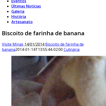
Eventos
Últimas Notícias
Galeria
História
Artesanato
Biscoito de farinha de banana
Visite Minas
14/01/2014
Biscoito de farinha de
banana
2014-01-14T13:55:44-02:00
Culinária