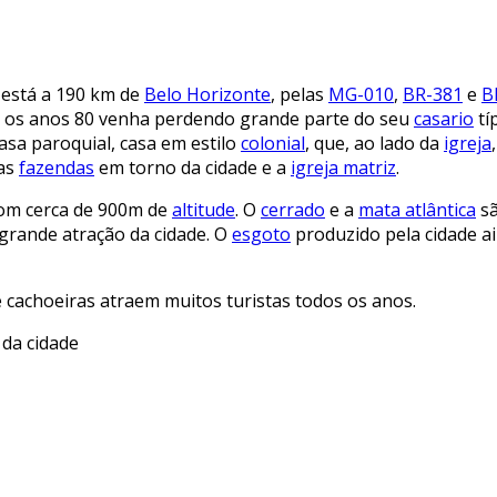
 está a 190 km de
Belo Horizonte
, pelas
MG-010
,
BR-381
e
B
 os anos 80 venha perdendo grande parte do seu
casario
tí
casa paroquial, casa em estilo
colonial
, que, ao lado da
igreja
das
fazendas
em torno da cidade e a
igreja matriz
.
com cerca de 900m de
altitude
. O
cerrado
e a
mata atlântica
sã
 grande atração da cidade. O
esgoto
produzido pela cidade ai
 e cachoeiras atraem muitos turistas todos os anos.
 da cidade