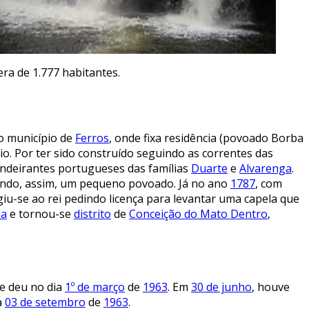
ra de 1.777 habitantes.
no município de
Ferros
, onde fixa residência (povoado Borba
o. Por ter sido construído seguindo as correntes das
andeirantes portugueses das famílias
Duarte
e
Alvarenga
.
ando, assim, um pequeno povoado. Já no ano
1787
, com
iu-se ao rei pedindo licença para levantar uma capela que
la
e tornou-se
distrito
de
Conceição do Mato Dentro
,
se deu no dia
1º de março
de
1963
. Em
30 de junho
, houve
a
03 de setembro
de
1963
.