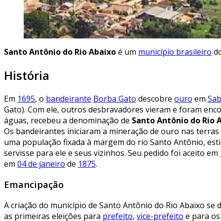
Santo Antônio do Rio Abaixo
é um
município brasileiro
d
História
Em
1695
, o
bandeirante
Borba Gato
descobre
ouro
em
Sab
Gato). Com ele, outros desbravadores vieram e foram enco
águas, recebeu a denominação de
Santo Antônio do Rio 
Os bandeirantes iniciaram a mineração de ouro nas terras
uma população fixada à margem do rio Santo Antônio, estim
servisse para ele e seus vizinhos. Seu pedido foi aceito em
em
04 de janeiro
de
1875
.
Emancipação
A criação do município de Santo Antônio do Rio Abaixo se 
as primeiras eleições para
prefeito
,
vice-prefeito
e para o