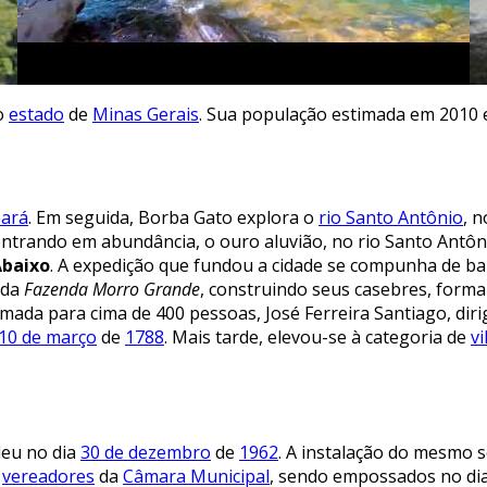
o
estado
de
Minas Gerais
. Sua população estimada em 2010 e
ará
. Em seguida, Borba Gato explora o
rio Santo Antônio
, 
ntrando em abundância, o ouro aluvião, no rio Santo Antôni
Abaixo
. A expedição que fundou a cidade se compunha de b
 da
Fazenda Morro Grande
, construindo seus casebres, form
ada para cima de 400 pessoas, José Ferreira Santiago, dirig
10 de março
de
1788
. Mais tarde, elevou-se à categoria de
vi
deu no dia
30 de dezembro
de
1962
. A instalação do mesmo 
s
vereadores
da
Câmara Municipal
, sendo empossados no di