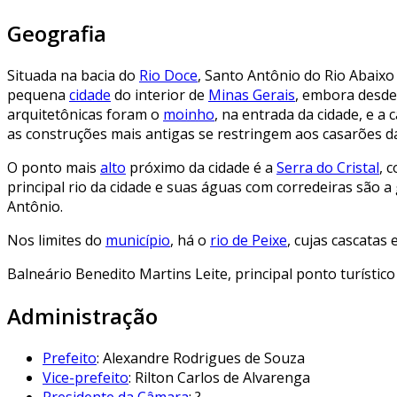
Geografia
Situada na bacia do
Rio Doce
, Santo Antônio do Rio Abaixo
pequena
cidade
do interior de
Minas Gerais
, embora desde
arquitetônicas foram o
moinho
, na entrada da cidade, e a 
as construções mais antigas se restringem aos casarões 
O ponto mais
alto
próximo da cidade é a
Serra do Cristal
, 
principal rio da cidade e suas águas com corredeiras são a
Antônio.
Nos limites do
município
, há o
rio de Peixe
, cujas cascatas
Balneário Benedito Martins Leite, principal ponto turístico
Administração
Prefeito
: Alexandre Rodrigues de Souza
Vice-prefeito
: Rilton Carlos de Alvarenga
Presidente da Câmara
: ?