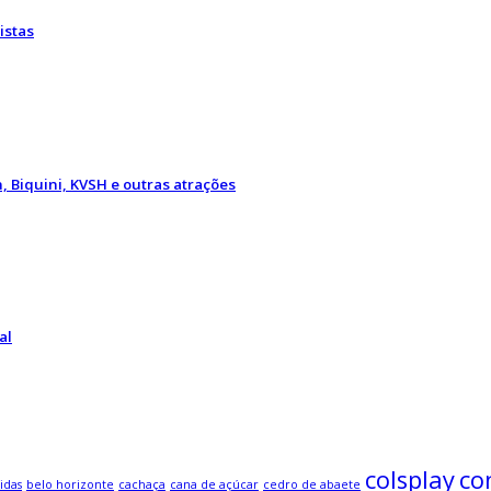
istas
, Biquini, KVSH e outras atrações
al
colsplay
co
idas
belo horizonte
cachaça
cana de açúcar
cedro de abaete