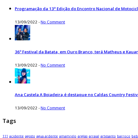
Programação da 13ª Edição do Encontro Nacional de Motocicl
13/09/2022
-
No Comment
36º Festival da Batata, em Ouro Branco, terá Matheus e Kauan
13/09/2022
-
No Comment
Ana Castela A Boiadeira,é destaque no Caldas Country Festiv
13/09/2022
-
No Comment
Tags
111
acidente
agosto
agua ardente
amamrelo
argilas
arraial
artesanto
barroco
beb