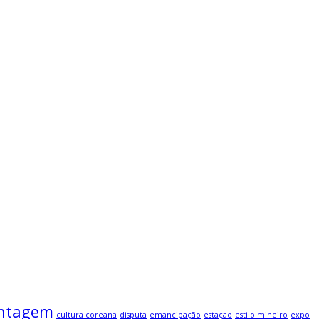
ntagem
cultura coreana
disputa
emancipação
estaçao
estilo mineiro
expo