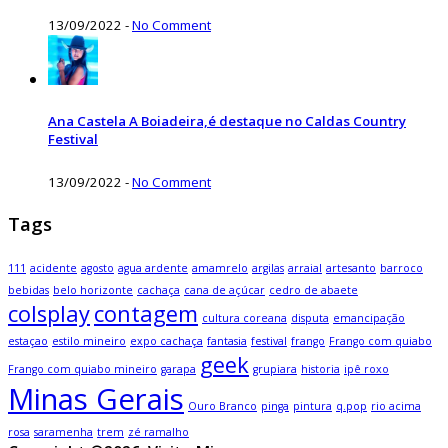
13/09/2022
-
No Comment
Ana Castela A Boiadeira,é destaque no Caldas Country
Festival
13/09/2022
-
No Comment
Tags
111
acidente
agosto
agua ardente
amamrelo
argilas
arraial
artesanto
barroco
bebidas
belo horizonte
cachaça
cana de açúcar
cedro de abaete
colsplay
contagem
cultura coreana
disputa
emancipação
estaçao
estilo mineiro
expo cachaça
fantasia
festival
frango
Frango com quiabo
geek
Frango com quiabo mineiro
garapa
grupiara
historia
ipê roxo
Minas Gerais
Ouro Branco
pinga
pintura
q.pop
rio acima
rosa
saramenha
trem
zé ramalho