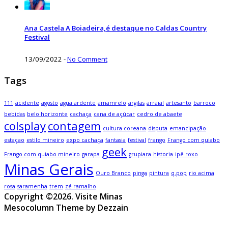
Ana Castela A Boiadeira,é destaque no Caldas Country
Festival
13/09/2022
-
No Comment
Tags
111
acidente
agosto
agua ardente
amamrelo
argilas
arraial
artesanto
barroco
bebidas
belo horizonte
cachaça
cana de açúcar
cedro de abaete
colsplay
contagem
cultura coreana
disputa
emancipação
estaçao
estilo mineiro
expo cachaça
fantasia
festival
frango
Frango com quiabo
geek
Frango com quiabo mineiro
garapa
grupiara
historia
ipê roxo
Minas Gerais
Ouro Branco
pinga
pintura
q.pop
rio acima
rosa
saramenha
trem
zé ramalho
Copyright ©2026. Visite Minas
Mesocolumn Theme by Dezzain