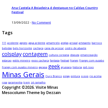
Ana Castela A Boiadeira,é destaque no Caldas Country
Festival
13/09/2022
-
No Comment
Tags
111
acidente
agosto
agua ardente
amamrelo
argilas
arraial
artesanto
barroco
bebidas
belo horizonte
cachaça
cana de açúcar
cedro de abaete
colsplay
contagem
cultura coreana
disputa
emancipação
estaçao
estilo mineiro
expo cachaça
fantasia
festival
frango
Frango com quiabo
geek
Frango com quiabo mineiro
garapa
grupiara
historia
ipê roxo
Minas Gerais
Ouro Branco
pinga
pintura
q.pop
rio acima
rosa
saramenha
trem
zé ramalho
Copyright ©2026. Visite Minas
Mesocolumn Theme by Dezzain