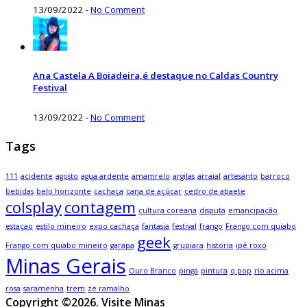
13/09/2022
-
No Comment
Ana Castela A Boiadeira,é destaque no Caldas Country
Festival
13/09/2022
-
No Comment
Tags
111
acidente
agosto
agua ardente
amamrelo
argilas
arraial
artesanto
barroco
bebidas
belo horizonte
cachaça
cana de açúcar
cedro de abaete
colsplay
contagem
cultura coreana
disputa
emancipação
estaçao
estilo mineiro
expo cachaça
fantasia
festival
frango
Frango com quiabo
geek
Frango com quiabo mineiro
garapa
grupiara
historia
ipê roxo
Minas Gerais
Ouro Branco
pinga
pintura
q.pop
rio acima
rosa
saramenha
trem
zé ramalho
Copyright ©2026. Visite Minas