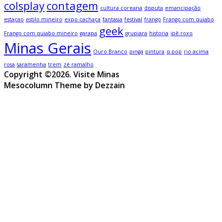
colsplay
contagem
cultura coreana
disputa
emancipação
estaçao
estilo mineiro
expo cachaça
fantasia
festival
frango
Frango com quiabo
geek
Frango com quiabo mineiro
garapa
grupiara
historia
ipê roxo
Minas Gerais
Ouro Branco
pinga
pintura
q.pop
rio acima
rosa
saramenha
trem
zé ramalho
Copyright ©2026. Visite Minas
Mesocolumn Theme by Dezzain