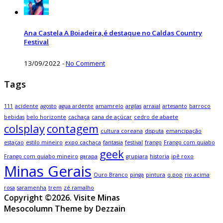
Ana Castela A Boiadeira,é destaque no Caldas Country
Festival
13/09/2022
-
No Comment
Tags
111
acidente
agosto
agua ardente
amamrelo
argilas
arraial
artesanto
barroco
bebidas
belo horizonte
cachaça
cana de açúcar
cedro de abaete
colsplay
contagem
cultura coreana
disputa
emancipação
estaçao
estilo mineiro
expo cachaça
fantasia
festival
frango
Frango com quiabo
geek
Frango com quiabo mineiro
garapa
grupiara
historia
ipê roxo
Minas Gerais
Ouro Branco
pinga
pintura
q.pop
rio acima
rosa
saramenha
trem
zé ramalho
Copyright ©2026. Visite Minas
Mesocolumn Theme by Dezzain