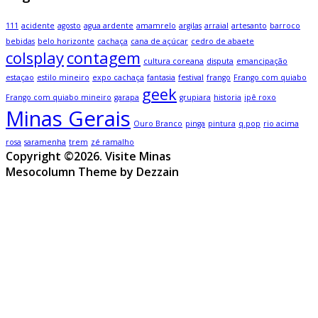
111
acidente
agosto
agua ardente
amamrelo
argilas
arraial
artesanto
barroco
bebidas
belo horizonte
cachaça
cana de açúcar
cedro de abaete
colsplay
contagem
cultura coreana
disputa
emancipação
estaçao
estilo mineiro
expo cachaça
fantasia
festival
frango
Frango com quiabo
geek
Frango com quiabo mineiro
garapa
grupiara
historia
ipê roxo
Minas Gerais
Ouro Branco
pinga
pintura
q.pop
rio acima
rosa
saramenha
trem
zé ramalho
Copyright ©2026. Visite Minas
Mesocolumn Theme by Dezzain