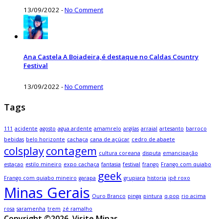
13/09/2022
-
No Comment
Ana Castela A Boiadeira,é destaque no Caldas Country
Festival
13/09/2022
-
No Comment
Tags
111
acidente
agosto
agua ardente
amamrelo
argilas
arraial
artesanto
barroco
bebidas
belo horizonte
cachaça
cana de açúcar
cedro de abaete
colsplay
contagem
cultura coreana
disputa
emancipação
estaçao
estilo mineiro
expo cachaça
fantasia
festival
frango
Frango com quiabo
geek
Frango com quiabo mineiro
garapa
grupiara
historia
ipê roxo
Minas Gerais
Ouro Branco
pinga
pintura
q.pop
rio acima
rosa
saramenha
trem
zé ramalho
Copyright ©2026. Visite Minas