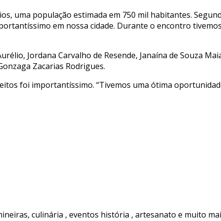
os, uma população estimada em 750 mil habitantes. Segundo
portantíssimo em nossa cidade. Durante o encontro tivemos 
lio, Jordana Carvalho de Resende, Janaína de Souza Maia,
, Gonzaga Zacarias Rodrigues.
itos foi importantíssimo. “Tivemos uma ótima oportunidade
ineiras, culinária , eventos história , artesanato e muito ma