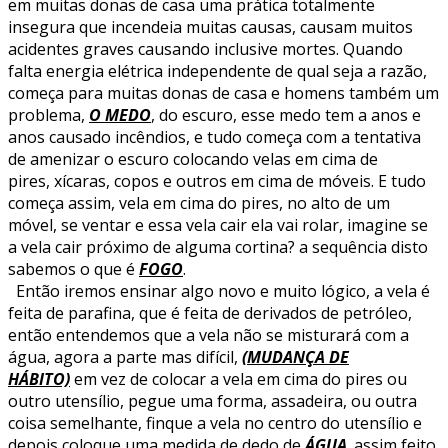
em muitas donas de casa uma prática totalmente
insegura que incendeia muitas causas, causam muitos
acidentes graves causando inclusive mortes. Quando
falta energia elétrica independente de qual seja a razão,
começa para muitas donas de casa e homens também um
problema,
O MEDO
, do escuro, esse medo tem a anos e
anos causado incêndios, e tudo começa com a tentativa
de amenizar o escuro colocando velas em cima de
pires, xícaras, copos e outros em cima de móveis. E tudo
começa assim, vela em cima do pires, no alto de um
móvel, se ventar e essa vela cair ela vai rolar, imagine se
a vela cair próximo de alguma cortina? a sequência disto
sabemos o que é
FOGO
.
Então iremos ensinar algo novo e muito lógico, a vela é
feita de parafina, que é feita de derivados de petróleo,
então entendemos que a vela não se misturará com a
água, agora a parte mas difícil,
(MUDANÇA DE
HÁBITO)
em vez de colocar a vela em cima do pires ou
outro utensílio, pegue uma forma, assadeira, ou outra
coisa semelhante, finque a vela no centro do utensílio e
depois coloque uma medida de dedo de
ÁGUA
. assim feito,