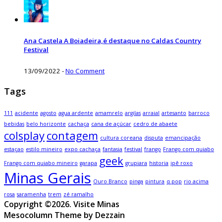
Ana Castela A Boiadeira,é destaque no Caldas Country
Festival
13/09/2022
-
No Comment
Tags
111
acidente
agosto
agua ardente
amamrelo
argilas
arraial
artesanto
barroco
bebidas
belo horizonte
cachaça
cana de açúcar
cedro de abaete
colsplay
contagem
cultura coreana
disputa
emancipação
estaçao
estilo mineiro
expo cachaça
fantasia
festival
frango
Frango com quiabo
geek
Frango com quiabo mineiro
garapa
grupiara
historia
ipê roxo
Minas Gerais
Ouro Branco
pinga
pintura
q.pop
rio acima
rosa
saramenha
trem
zé ramalho
Copyright ©2026. Visite Minas
Mesocolumn Theme by Dezzain