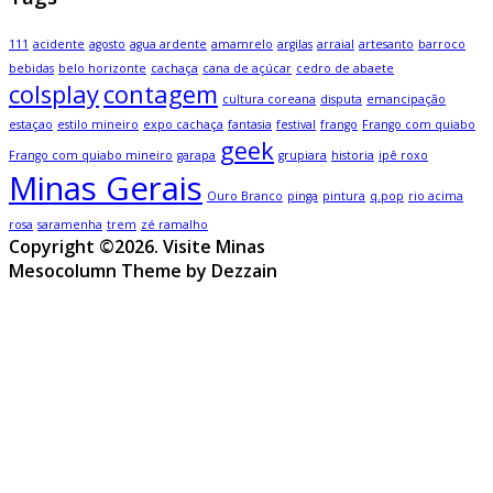
111
acidente
agosto
agua ardente
amamrelo
argilas
arraial
artesanto
barroco
bebidas
belo horizonte
cachaça
cana de açúcar
cedro de abaete
colsplay
contagem
cultura coreana
disputa
emancipação
estaçao
estilo mineiro
expo cachaça
fantasia
festival
frango
Frango com quiabo
geek
Frango com quiabo mineiro
garapa
grupiara
historia
ipê roxo
Minas Gerais
Ouro Branco
pinga
pintura
q.pop
rio acima
rosa
saramenha
trem
zé ramalho
Copyright ©2026. Visite Minas
Mesocolumn Theme by Dezzain