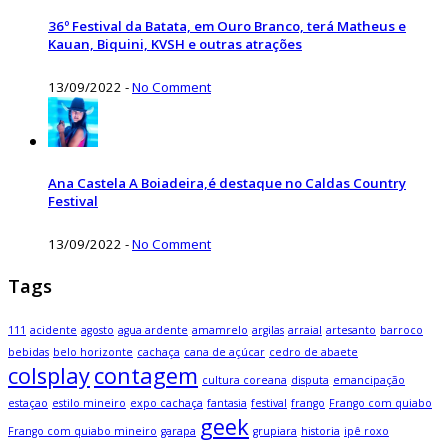
36º Festival da Batata, em Ouro Branco, terá Matheus e
Kauan, Biquini, KVSH e outras atrações
13/09/2022
-
No Comment
Ana Castela A Boiadeira,é destaque no Caldas Country
Festival
13/09/2022
-
No Comment
Tags
111
acidente
agosto
agua ardente
amamrelo
argilas
arraial
artesanto
barroco
bebidas
belo horizonte
cachaça
cana de açúcar
cedro de abaete
colsplay
contagem
cultura coreana
disputa
emancipação
estaçao
estilo mineiro
expo cachaça
fantasia
festival
frango
Frango com quiabo
geek
Frango com quiabo mineiro
garapa
grupiara
historia
ipê roxo