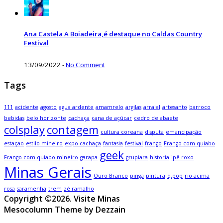
Ana Castela A Boiadeira,é destaque no Caldas Country
Festival
13/09/2022
-
No Comment
Tags
111
acidente
agosto
agua ardente
amamrelo
argilas
arraial
artesanto
barroco
bebidas
belo horizonte
cachaça
cana de açúcar
cedro de abaete
colsplay
contagem
cultura coreana
disputa
emancipação
estaçao
estilo mineiro
expo cachaça
fantasia
festival
frango
Frango com quiabo
geek
Frango com quiabo mineiro
garapa
grupiara
historia
ipê roxo
Minas Gerais
Ouro Branco
pinga
pintura
q.pop
rio acima
rosa
saramenha
trem
zé ramalho
Copyright ©2026. Visite Minas
Mesocolumn Theme by Dezzain