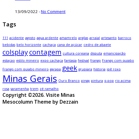
13/09/2022
-
No Comment
Tags
111
acidente
agosto
agua ardente
amamrelo
argilas
arraial
artesanto
barroco
bebidas
belo horizonte
cachaça
cana de açúcar
cedro de abaete
colsplay
contagem
cultura coreana
disputa
emancipação
estaçao
estilo mineiro
expo cachaça
fantasia
festival
frango
Frango com quiabo
geek
Frango com quiabo mineiro
garapa
grupiara
historia
ipê roxo
Minas Gerais
Ouro Branco
pinga
pintura
q.pop
rio acima
rosa
saramenha
trem
zé ramalho
Copyright ©2026. Visite Minas
Mesocolumn Theme by Dezzain