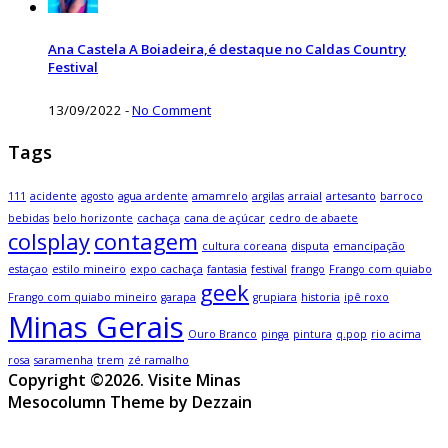
Ana Castela A Boiadeira,é destaque no Caldas Country
Festival
13/09/2022
-
No Comment
Tags
111
acidente
agosto
agua ardente
amamrelo
argilas
arraial
artesanto
barroco
bebidas
belo horizonte
cachaça
cana de açúcar
cedro de abaete
colsplay
contagem
cultura coreana
disputa
emancipação
estaçao
estilo mineiro
expo cachaça
fantasia
festival
frango
Frango com quiabo
geek
Frango com quiabo mineiro
garapa
grupiara
historia
ipê roxo
Minas Gerais
Ouro Branco
pinga
pintura
q.pop
rio acima
rosa
saramenha
trem
zé ramalho
Copyright ©2026. Visite Minas
Mesocolumn Theme by Dezzain