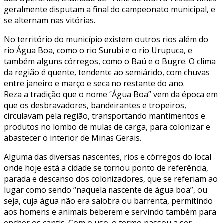
geralmente disputam a final do campeonato municipal, e
se alternam nas vitórias.
No território do município existem outros rios além do
rio Água Boa, como o rio Surubi e o rio Urupuca, e
também alguns córregos, como o Baú e o Bugre. O clima
da região é quente, tendente ao semiárido, com chuvas
entre janeiro e março e seca no restante do ano.
Reza a tradição que o nome “Água Boa” vem da época em
que os desbravadores, bandeirantes e tropeiros,
circulavam pela região, transportando mantimentos e
produtos no lombo de mulas de carga, para colonizar e
abastecer o interior de Minas Gerais.
Alguma das diversas nascentes, rios e córregos do local
onde hoje está a cidade se tornou ponto de referência,
parada e descanso dos colonizadores, que se referiam ao
lugar como sendo “naquela nascente de água boa”, ou
seja, cuja água não era salobra ou barrenta, permitindo
aos homens e animais beberem e servindo também para
encher os cantis. Com o uso, o termo passou a ser