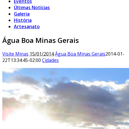
Eventos
Últimas Notícias
Galeria
História
Artesanato
Água Boa Minas Gerais
Visite Minas
15/01/2014
Água Boa Minas Gerais
2014-01-
22T13:34:45-02:00
Cidades