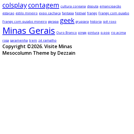
colsplay
contagem
cultura coreana
disputa
emancipação
estaçao
estilo mineiro
expo cachaça
fantasia
festival
frango
Frango com quiabo
geek
Frango com quiabo mineiro
garapa
grupiara
historia
ipê roxo
Minas Gerais
Ouro Branco
pinga
pintura
q.pop
rio acima
rosa
saramenha
trem
zé ramalho
Copyright ©2026. Visite Minas
Mesocolumn Theme by Dezzain