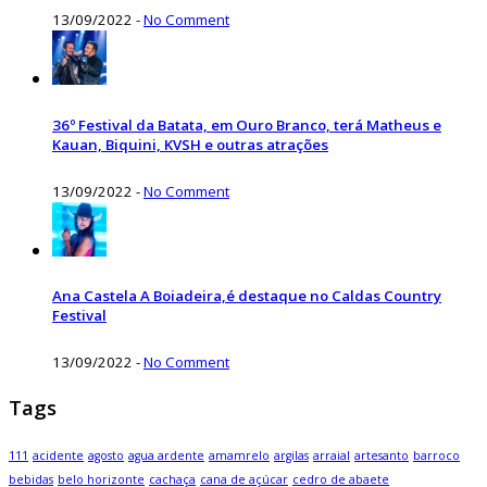
13/09/2022
-
No Comment
36º Festival da Batata, em Ouro Branco, terá Matheus e
Kauan, Biquini, KVSH e outras atrações
13/09/2022
-
No Comment
Ana Castela A Boiadeira,é destaque no Caldas Country
Festival
13/09/2022
-
No Comment
Tags
111
acidente
agosto
agua ardente
amamrelo
argilas
arraial
artesanto
barroco
bebidas
belo horizonte
cachaça
cana de açúcar
cedro de abaete