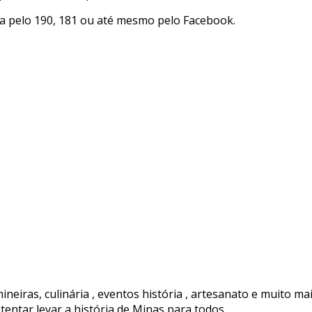
ja pelo 190, 181 ou até mesmo pelo Facebook.
ineiras, culinária , eventos história , artesanato e muito ma
tentar levar a história de Minas para todos.