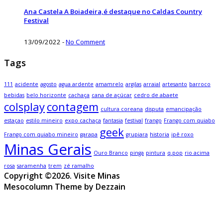
Ana Castela A Boiadeira,é destaque no Caldas Country
Festival
13/09/2022
-
No Comment
Tags
111
acidente
agosto
agua ardente
amamrelo
argilas
arraial
artesanto
barroco
bebidas
belo horizonte
cachaça
cana de açúcar
cedro de abaete
colsplay
contagem
cultura coreana
disputa
emancipação
estaçao
estilo mineiro
expo cachaça
fantasia
festival
frango
Frango com quiabo
geek
Frango com quiabo mineiro
garapa
grupiara
historia
ipê roxo
Minas Gerais
Ouro Branco
pinga
pintura
q.pop
rio acima
rosa
saramenha
trem
zé ramalho
Copyright ©2026. Visite Minas
Mesocolumn Theme by Dezzain