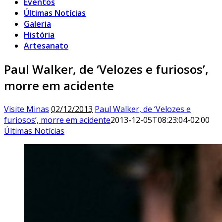
Eventos
Últimas Notícias
Galeria
História
Artesanato
Paul Walker, de ‘Velozes e furiosos’,
morre em acidente
Visite Minas
02/12/2013
Paul Walker, de ‘Velozes e
furiosos’, morre em acidente
2013-12-05T08:23:04-02:00
Últimas Notícias