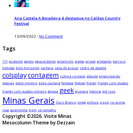
Ana Castela A Boiadeira,é destaque no Caldas Country
Festival
13/09/2022
-
No Comment
Tags
111
acidente
agosto
agua ardente
amamrelo
argilas
arraial
artesanto
barroco
bebidas
belo horizonte
cachaça
cana de açúcar
cedro de abaete
colsplay
contagem
cultura coreana
disputa
emancipação
estaçao
estilo mineiro
expo cachaça
fantasia
festival
frango
Frango com quiabo
geek
Frango com quiabo mineiro
garapa
grupiara
historia
ipê roxo
Minas Gerais
Ouro Branco
pinga
pintura
q.pop
rio acima
rosa
saramenha
trem
zé ramalho
Copyright ©2026. Visite Minas
Mesocolumn Theme by Dezzain