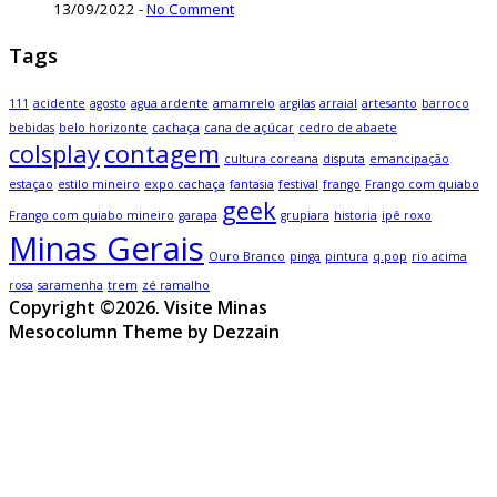
13/09/2022
-
No Comment
Tags
111
acidente
agosto
agua ardente
amamrelo
argilas
arraial
artesanto
barroco
bebidas
belo horizonte
cachaça
cana de açúcar
cedro de abaete
colsplay
contagem
cultura coreana
disputa
emancipação
estaçao
estilo mineiro
expo cachaça
fantasia
festival
frango
Frango com quiabo
geek
Frango com quiabo mineiro
garapa
grupiara
historia
ipê roxo
Minas Gerais
Ouro Branco
pinga
pintura
q.pop
rio acima
rosa
saramenha
trem
zé ramalho
Copyright ©2026. Visite Minas
Mesocolumn Theme by Dezzain