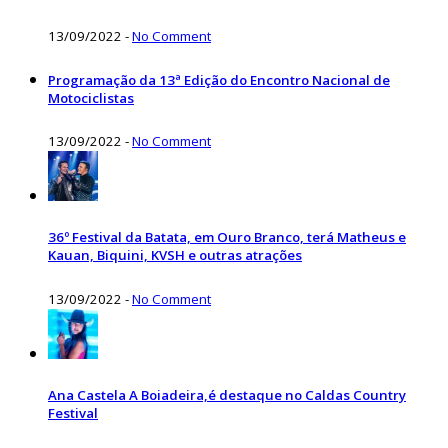
13/09/2022
-
No Comment
Programação da 13ª Edição do Encontro Nacional de
Motociclistas
13/09/2022
-
No Comment
36º Festival da Batata, em Ouro Branco, terá Matheus e
Kauan, Biquini, KVSH e outras atrações
13/09/2022
-
No Comment
Ana Castela A Boiadeira,é destaque no Caldas Country
Festival