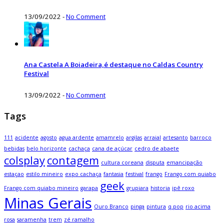
13/09/2022
-
No Comment
Ana Castela A Boiadeira,é destaque no Caldas Country
Festival
13/09/2022
-
No Comment
Tags
111
acidente
agosto
agua ardente
amamrelo
argilas
arraial
artesanto
barroco
bebidas
belo horizonte
cachaça
cana de açúcar
cedro de abaete
colsplay
contagem
cultura coreana
disputa
emancipação
estaçao
estilo mineiro
expo cachaça
fantasia
festival
frango
Frango com quiabo
geek
Frango com quiabo mineiro
garapa
grupiara
historia
ipê roxo
Minas Gerais
Ouro Branco
pinga
pintura
q.pop
rio acima
rosa
saramenha
trem
zé ramalho