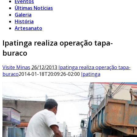
Eventos
Últimas Notícias
Galeria
História
Artesanato
Ipatinga realiza operação tapa-
buraco
Visite Minas
26/12/2013
Ipatinga realiza operação tapa-
buraco
2014-01-18T20:09:26-02:00
Ipatinga