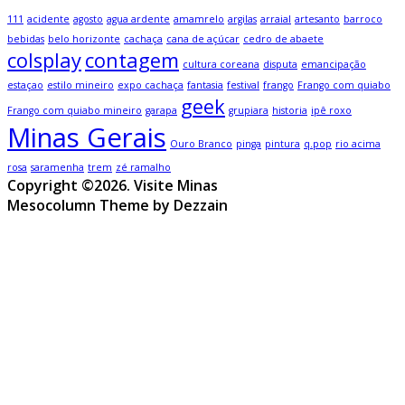
111
acidente
agosto
agua ardente
amamrelo
argilas
arraial
artesanto
barroco
bebidas
belo horizonte
cachaça
cana de açúcar
cedro de abaete
colsplay
contagem
cultura coreana
disputa
emancipação
estaçao
estilo mineiro
expo cachaça
fantasia
festival
frango
Frango com quiabo
geek
Frango com quiabo mineiro
garapa
grupiara
historia
ipê roxo
Minas Gerais
Ouro Branco
pinga
pintura
q.pop
rio acima
rosa
saramenha
trem
zé ramalho
Copyright ©2026. Visite Minas
Mesocolumn Theme by Dezzain