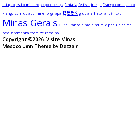
estaçao
estilo mineiro
expo cachaça
fantasia
festival
frango
Frango com quiabo
geek
Frango com quiabo mineiro
garapa
grupiara
historia
ipê roxo
Minas Gerais
Ouro Branco
pinga
pintura
q.pop
rio acima
rosa
saramenha
trem
zé ramalho
Copyright ©2026. Visite Minas
Mesocolumn Theme by Dezzain