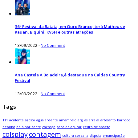
36º Festival da Batata, em Ouro Branco, terá Matheus e
Kauan, Biquini, KVSH e outras atrações
13/09/2022
-
No Comment
Ana Castela A Boiadeira,é destaque no Caldas Country
Festival
13/09/2022
-
No Comment
Tags
111
acidente
agosto
agua ardente
amamrelo
argilas
arraial
artesanto
barroco
bebidas
belo horizonte
cachaça
cana de açúcar
cedro de abaete
colsplay
contagem
cultura coreana
disputa
emancipação