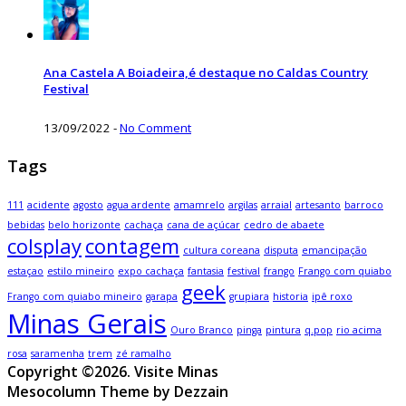
Ana Castela A Boiadeira,é destaque no Caldas Country
Festival
13/09/2022
-
No Comment
Tags
111
acidente
agosto
agua ardente
amamrelo
argilas
arraial
artesanto
barroco
bebidas
belo horizonte
cachaça
cana de açúcar
cedro de abaete
colsplay
contagem
cultura coreana
disputa
emancipação
estaçao
estilo mineiro
expo cachaça
fantasia
festival
frango
Frango com quiabo
geek
Frango com quiabo mineiro
garapa
grupiara
historia
ipê roxo
Minas Gerais
Ouro Branco
pinga
pintura
q.pop
rio acima
rosa
saramenha
trem
zé ramalho
Copyright ©2026. Visite Minas
Mesocolumn Theme by Dezzain