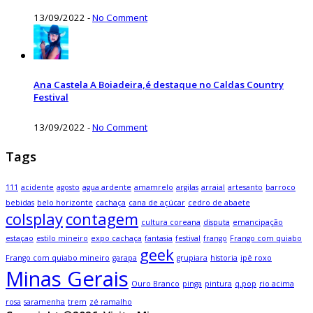
13/09/2022
-
No Comment
Ana Castela A Boiadeira,é destaque no Caldas Country
Festival
13/09/2022
-
No Comment
Tags
111
acidente
agosto
agua ardente
amamrelo
argilas
arraial
artesanto
barroco
bebidas
belo horizonte
cachaça
cana de açúcar
cedro de abaete
colsplay
contagem
cultura coreana
disputa
emancipação
estaçao
estilo mineiro
expo cachaça
fantasia
festival
frango
Frango com quiabo
geek
Frango com quiabo mineiro
garapa
grupiara
historia
ipê roxo
Minas Gerais
Ouro Branco
pinga
pintura
q.pop
rio acima
rosa
saramenha
trem
zé ramalho