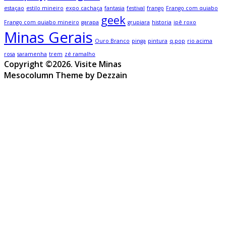
estaçao
estilo mineiro
expo cachaça
fantasia
festival
frango
Frango com quiabo
geek
Frango com quiabo mineiro
garapa
grupiara
historia
ipê roxo
Minas Gerais
Ouro Branco
pinga
pintura
q.pop
rio acima
rosa
saramenha
trem
zé ramalho
Copyright ©2026. Visite Minas
Mesocolumn Theme by Dezzain