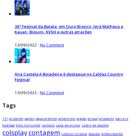
36º Festival da Batata, em Ouro Branco, terá Matheus e
Kauan, Biquini, KVSH e outras atrações
13/09/2022
-
No Comment
Ana Castela A Boiadeira,é destaque no Caldas Country
Festival
13/09/2022
-
No Comment
Tags
111
acidente
agosto
agua ardente
amamrelo
argilas
arraial
artesanto
barroco
bebidas
belo horizonte
cachaça
cana de açúcar
cedro de abaete
colsplay
contagem
cultura coreana
disputa
emancipação