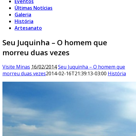
Eventos
Últimas Notícias
Galeria
História
Artesanato
Seu Juquinha – O homem que
morreu duas vezes
Visite Minas
16/02/2014
Seu Juquinha – O homem que
morreu duas vezes
2014-02-16T21:39:13-03:00
História