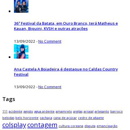
36º Festival da Batata, em Ouro Branco, terá Matheus e
Kauan, Biquini, KVSH e outras atrações
13/09/2022
-
No Comment
Ana Castela A Boiadeira,é destaque no Caldas Country
Festival
13/09/2022
-
No Comment
Tags
111
acidente
agosto
agua ardente
amamrelo
argilas
arraial
artesanto
barroco
bebidas
belo horizonte
cachaça
cana de açúcar
cedro de abaete
colsplay
contagem
cultura coreana
disputa
emancipação