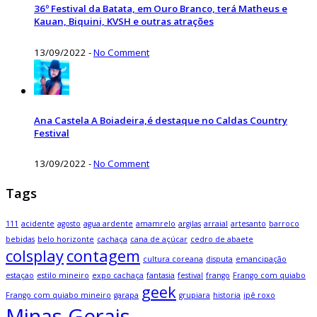
36º Festival da Batata, em Ouro Branco, terá Matheus e
Kauan, Biquini, KVSH e outras atrações
13/09/2022
-
No Comment
Ana Castela A Boiadeira,é destaque no Caldas Country
Festival
13/09/2022
-
No Comment
Tags
111
acidente
agosto
agua ardente
amamrelo
argilas
arraial
artesanto
barroco
bebidas
belo horizonte
cachaça
cana de açúcar
cedro de abaete
colsplay
contagem
cultura coreana
disputa
emancipação
estaçao
estilo mineiro
expo cachaça
fantasia
festival
frango
Frango com quiabo
geek
Frango com quiabo mineiro
garapa
grupiara
historia
ipê roxo
Minas Gerais