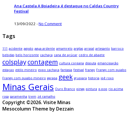
Ana Castela A Boiadeira,é destaque no Caldas Country
Festival
13/09/2022
-
No Comment
Tags
111
acidente
agosto
agua ardente
amamrelo
argilas
arraial
artesanto
barroco
bebidas
belo horizonte
cachaça
cana de açúcar
cedro de abaete
colsplay
contagem
cultura coreana
disputa
emancipação
estaçao
estilo mineiro
expo cachaça
fantasia
festival
frango
Frango com quiabo
geek
Frango com quiabo mineiro
garapa
grupiara
historia
ipê roxo
Minas Gerais
Ouro Branco
pinga
pintura
q.pop
rio acima
rosa
saramenha
trem
zé ramalho
Copyright ©2026. Visite Minas
Mesocolumn Theme by Dezzain