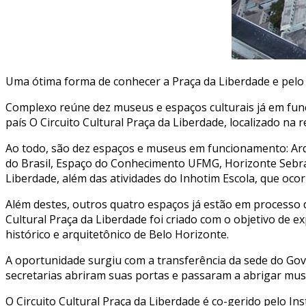
Uma ótima forma de conhecer a Praça da Liberdade e pelo C
Complexo reúne dez museus e espaços culturais já em func
país O Circuito Cultural Praça da Liberdade, localizado na 
Ao todo, são dez espaços e museus em funcionamento: Arqui
do Brasil, Espaço do Conhecimento UFMG, Horizonte Sebra
Liberdade, além das atividades do Inhotim Escola, que oco
Além destes, outros quatro espaços já estão em processo d
Cultural Praça da Liberdade foi criado com o objetivo de e
histórico e arquitetônico de Belo Horizonte.
A oportunidade surgiu com a transferência da sede do Gove
secretarias abriram suas portas e passaram a abrigar muse
O Circuito Cultural Praça da Liberdade é co-gerido pelo I