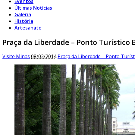
Eventos
Últimas Notícias
Galeria
História
Artesanato
Praça da Liberdade – Ponto Turístico 
Visite Minas
08/03/2014
Praça da Liberdade – Ponto Turíst