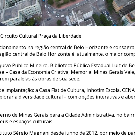
ircuito Cultural Praça da Liberdade
ionamento na região central de Belo Horizonte e consagra-
região central de Belo Horizonte é, atualmente, o maior comp
vo Público Mineiro, Biblioteca Pública Estadual Luiz de Be
e – Casa da Economia Criativa, Memorial Minas Gerais Vale
rrem paralelas às obras de sua sede.
e implantação: a Casa Fiat de Cultura, Inhotim Escola, CENA
xplorar a diversidade cultural – com opções interativas e ab
rno de Minas Gerais para a Cidade Administrativa, no bairr
us e espaços culturais.
nstituto Sérgio Magnani desde junho de 2012, por meio de pa