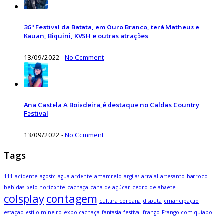
36º Festival da Batata, em Ouro Branco, terá Matheus e
Kauan, Biquini, KVSH e outras atrações
13/09/2022
-
No Comment
Ana Castela A Boiadeira,é destaque no Caldas Country
Festival
13/09/2022
-
No Comment
Tags
111
acidente
agosto
agua ardente
amamrelo
argilas
arraial
artesanto
barroco
bebidas
belo horizonte
cachaça
cana de açúcar
cedro de abaete
colsplay
contagem
cultura coreana
disputa
emancipação
estaçao
estilo mineiro
expo cachaça
fantasia
festival
frango
Frango com quiabo