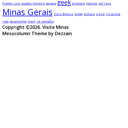
geek
Frango com quiabo mineiro
garapa
grupiara
historia
ipê roxo
Minas Gerais
Ouro Branco
pinga
pintura
q.pop
rio acima
rosa
saramenha
trem
zé ramalho
Copyright ©2026. Visite Minas
Mesocolumn Theme by Dezzain