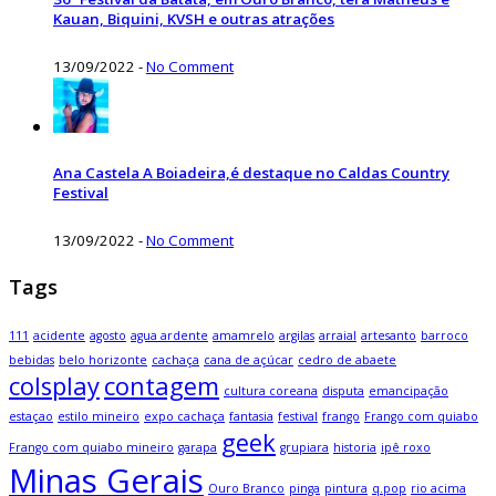
Kauan, Biquini, KVSH e outras atrações
13/09/2022
-
No Comment
Ana Castela A Boiadeira,é destaque no Caldas Country
Festival
13/09/2022
-
No Comment
Tags
111
acidente
agosto
agua ardente
amamrelo
argilas
arraial
artesanto
barroco
bebidas
belo horizonte
cachaça
cana de açúcar
cedro de abaete
colsplay
contagem
cultura coreana
disputa
emancipação
estaçao
estilo mineiro
expo cachaça
fantasia
festival
frango
Frango com quiabo
geek
Frango com quiabo mineiro
garapa
grupiara
historia
ipê roxo
Minas Gerais
Ouro Branco
pinga
pintura
q.pop
rio acima