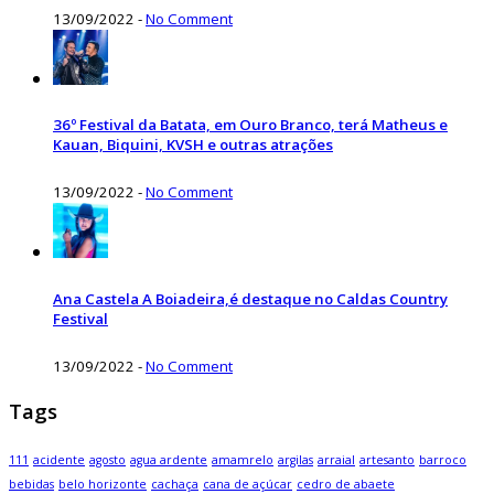
13/09/2022
-
No Comment
36º Festival da Batata, em Ouro Branco, terá Matheus e
Kauan, Biquini, KVSH e outras atrações
13/09/2022
-
No Comment
Ana Castela A Boiadeira,é destaque no Caldas Country
Festival
13/09/2022
-
No Comment
Tags
111
acidente
agosto
agua ardente
amamrelo
argilas
arraial
artesanto
barroco
bebidas
belo horizonte
cachaça
cana de açúcar
cedro de abaete