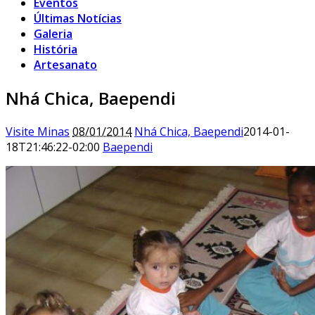
Eventos
Últimas Notícias
Galeria
História
Artesanato
Nhá Chica, Baependi
Visite Minas
08/01/2014
Nhá Chica, Baependi
2014-01-
18T21:46:22-02:00
Baependi