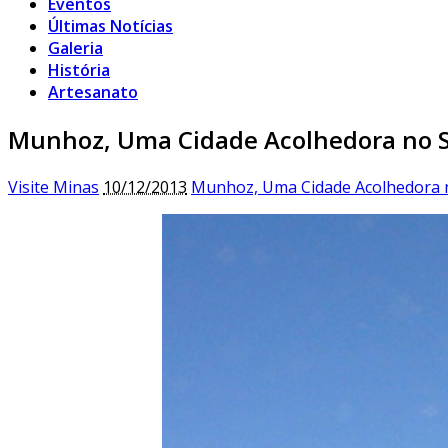
Eventos
Últimas Notícias
Galeria
História
Artesanato
Munhoz, Uma Cidade Acolhedora no S
Visite Minas
10/12/2013
Munhoz, Uma Cidade Acolhedora n