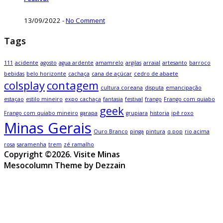
13/09/2022
-
No Comment
Tags
111
acidente
agosto
agua ardente
amamrelo
argilas
arraial
artesanto
barroco
bebidas
belo horizonte
cachaça
cana de açúcar
cedro de abaete
colsplay
contagem
cultura coreana
disputa
emancipação
estaçao
estilo mineiro
expo cachaça
fantasia
festival
frango
Frango com quiabo
geek
Frango com quiabo mineiro
garapa
grupiara
historia
ipê roxo
Minas Gerais
Ouro Branco
pinga
pintura
q.pop
rio acima
rosa
saramenha
trem
zé ramalho
Copyright ©2026. Visite Minas
Mesocolumn Theme by Dezzain