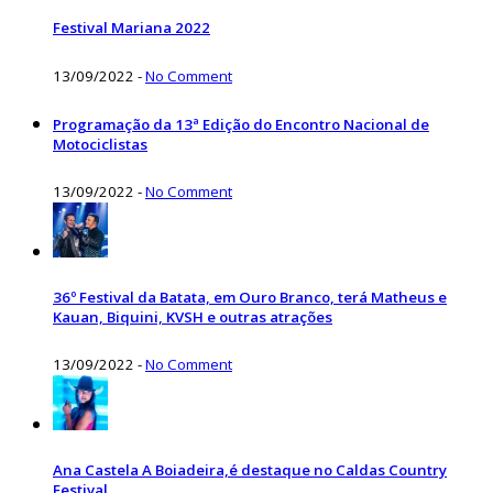
Festival Mariana 2022
13/09/2022
-
No Comment
Programação da 13ª Edição do Encontro Nacional de
Motociclistas
13/09/2022
-
No Comment
36º Festival da Batata, em Ouro Branco, terá Matheus e
Kauan, Biquini, KVSH e outras atrações
13/09/2022
-
No Comment
Ana Castela A Boiadeira,é destaque no Caldas Country
Festival