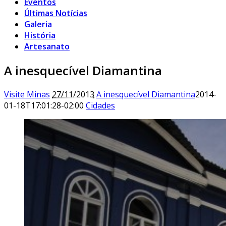
Eventos
Últimas Notícias
Galeria
História
Artesanato
A inesquecível Diamantina
Visite Minas
27/11/2013
A inesquecível Diamantina
2014-
01-18T17:01:28-02:00
Cidades