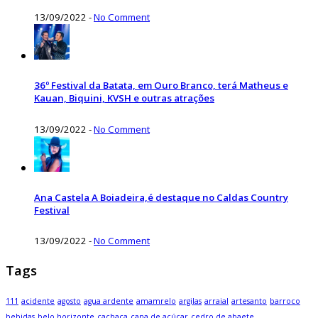
13/09/2022
-
No Comment
36º Festival da Batata, em Ouro Branco, terá Matheus e
Kauan, Biquini, KVSH e outras atrações
13/09/2022
-
No Comment
Ana Castela A Boiadeira,é destaque no Caldas Country
Festival
13/09/2022
-
No Comment
Tags
111
acidente
agosto
agua ardente
amamrelo
argilas
arraial
artesanto
barroco
bebidas
belo horizonte
cachaça
cana de açúcar
cedro de abaete