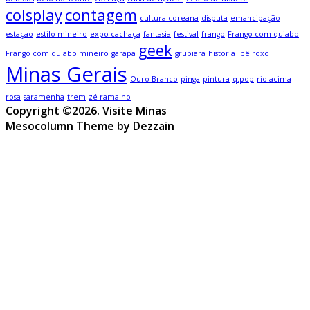
colsplay
contagem
cultura coreana
disputa
emancipação
estaçao
estilo mineiro
expo cachaça
fantasia
festival
frango
Frango com quiabo
geek
Frango com quiabo mineiro
garapa
grupiara
historia
ipê roxo
Minas Gerais
Ouro Branco
pinga
pintura
q.pop
rio acima
rosa
saramenha
trem
zé ramalho
Copyright ©2026. Visite Minas
Mesocolumn Theme by Dezzain