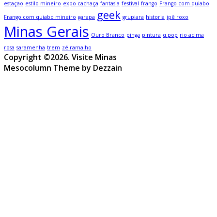
estaçao
estilo mineiro
expo cachaça
fantasia
festival
frango
Frango com quiabo
geek
Frango com quiabo mineiro
garapa
grupiara
historia
ipê roxo
Minas Gerais
Ouro Branco
pinga
pintura
q.pop
rio acima
rosa
saramenha
trem
zé ramalho
Copyright ©2026. Visite Minas
Mesocolumn Theme by Dezzain