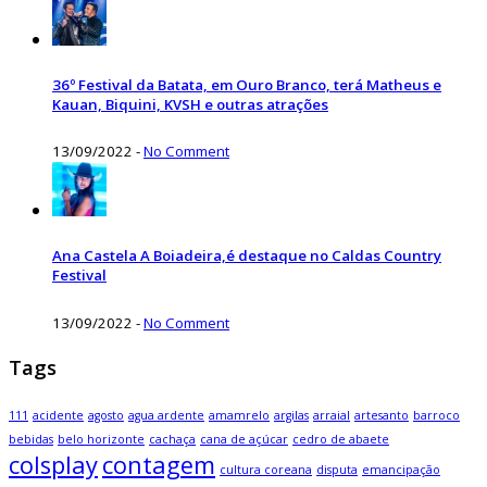
36º Festival da Batata, em Ouro Branco, terá Matheus e
Kauan, Biquini, KVSH e outras atrações
13/09/2022
-
No Comment
Ana Castela A Boiadeira,é destaque no Caldas Country
Festival
13/09/2022
-
No Comment
Tags
111
acidente
agosto
agua ardente
amamrelo
argilas
arraial
artesanto
barroco
bebidas
belo horizonte
cachaça
cana de açúcar
cedro de abaete
colsplay
contagem
cultura coreana
disputa
emancipação