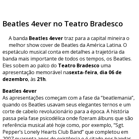
Beatles 4ever no Teatro Bradesco
A banda
Beatles 4ever
traz para a capital mineira o
melhor show cover de Beatles da América Latina. O
espetáculo musical conta em detalhes a trajetória da
banda mais importante de todos os tempos, os Beatles.
Eles sobem ao palco do
Teatro Bradesco
uma
apresentação memorável na
sexta-feira
,
dia 06 de
dezembro
, às
21h
.
Beatles 4ever
As apresentações começam com a fase da “beatlemania”,
quando os Beatles usavam seus elegantes ternos e um
corte de cabelo revolucionário para a época. A história
passa pela fase psicodélica onde fizeram álbuns que são
referência musical até hoje como, por exemplo, “Sgt.
Pepper’s Lonely Hearts Club Band” que completou em
2007 quarenta anos de existência e é citado por bandas