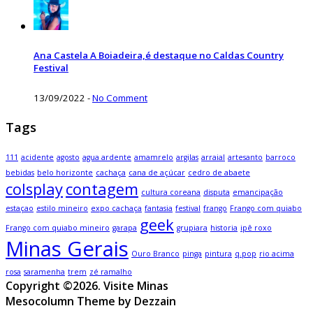
Ana Castela A Boiadeira,é destaque no Caldas Country
Festival
13/09/2022
-
No Comment
Tags
111
acidente
agosto
agua ardente
amamrelo
argilas
arraial
artesanto
barroco
bebidas
belo horizonte
cachaça
cana de açúcar
cedro de abaete
colsplay
contagem
cultura coreana
disputa
emancipação
estaçao
estilo mineiro
expo cachaça
fantasia
festival
frango
Frango com quiabo
geek
Frango com quiabo mineiro
garapa
grupiara
historia
ipê roxo
Minas Gerais
Ouro Branco
pinga
pintura
q.pop
rio acima
rosa
saramenha
trem
zé ramalho
Copyright ©2026. Visite Minas
Mesocolumn Theme by Dezzain