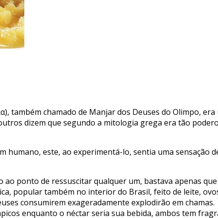
α), também chamado de Manjar dos Deuses do Olimpo, era um
outros dizem que segundo a mitologia grega era tão podero
gum humano, este, ao experimentá-lo, sentia uma sensação 
o ao ponto de ressuscitar qualquer um, bastava apenas qu
a, popular também no interior do Brasil, feito de leite, ov
ideuses consumirem exageradamente explodirão em chamas.
mpicos enquanto o néctar seria sua bebida, ambos tem frag