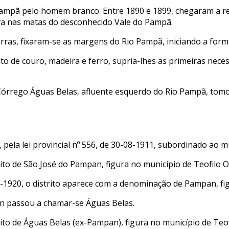
do Pampã pelo homem branco. Entre 1890 e 1899, chegaram a 
ava nas matas do desconhecido Vale do Pampã.
terras, fixaram-se as margens do Rio Pampã, iniciando a fo
to de couro, madeira e ferro, supria-lhes as primeiras nece
o Córrego Águas Belas, afluente esquerdo do Rio Pampã, to
ela lei provincial nº 556, de 30-08-1911, subordinado ao mu
rito de São José do Pampan, figura no município de Teofilo O
920, o distrito aparece com a denominação de Pampan, figu
pan passou a chamar-se Águas Belas.
rito de Águas Belas (ex-Pampan), figura no município de Teof