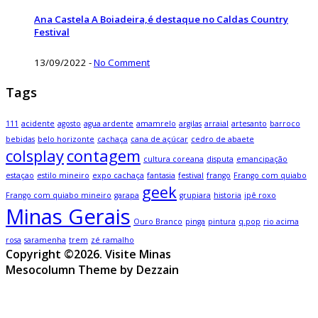
Ana Castela A Boiadeira,é destaque no Caldas Country
Festival
13/09/2022
-
No Comment
Tags
111
acidente
agosto
agua ardente
amamrelo
argilas
arraial
artesanto
barroco
bebidas
belo horizonte
cachaça
cana de açúcar
cedro de abaete
colsplay
contagem
cultura coreana
disputa
emancipação
estaçao
estilo mineiro
expo cachaça
fantasia
festival
frango
Frango com quiabo
geek
Frango com quiabo mineiro
garapa
grupiara
historia
ipê roxo
Minas Gerais
Ouro Branco
pinga
pintura
q.pop
rio acima
rosa
saramenha
trem
zé ramalho
Copyright ©2026. Visite Minas
Mesocolumn Theme by Dezzain